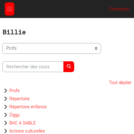
Passer au contenu principal
Connexion
Panneau latéral
Billie
Catégories de cours
Rechercher des cours
Rechercher des cours
Tout déplier
Profs
Répertoire
Répertoire enfance
Ziggy
BAC A SABLE
Actions culturelles