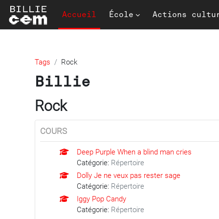
Passer au contenu principal
Accueil
École
Actions cultu
Tags
Rock
Billie
Rock
COURS
Deep Purple When a blind man cries
Catégorie:
Répertoire
Dolly Je ne veux pas rester sage
Catégorie:
Répertoire
Iggy Pop Candy
Catégorie:
Répertoire